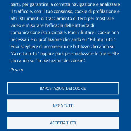
parti, per garantire la corretta navigazione e analizzare
HELPDESK: sba@uniss.it
PEC SBA: sba@pec.uniss.it
il traffico e, con il tuo consenso, cookie di profilazione e
WEB SBA: websba@uniss.it
altri strumenti di tracciamento di terzi per mostrare
video e misurare l'efficacia delle attività di
comunicazione istituzionale. Puoi rifiutare i cookie non
Università degli Studi di Sassari
necessari e di profilazione cliccando su “Rifiuta tutti”.
Piazza Università 21, Sassari
Puoi scegliere di acconsentirne l’utilizzo cliccando su
Tel.: 800 882994 (Orientamento studenti)
“Accetta tutti” oppure puoi personalizzare le tue scelte
RETTORE:
rettore@uniss.it
cliccando su “Impostazioni dei cookie”.
PEC:
protocollo@pec.uniss.it
URP:
urp@uniss.it
Privacy
WEB:
redazioneweb@uniss.it
P.I. 00196350904 –
pagoPA®
IMPOSTAZIONI DEI COOKIE
NEGA TUTTI
ACCETTA TUTTI