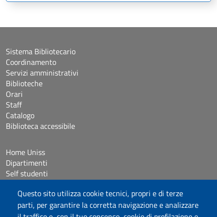
Sistema Bibliotecario
Coordinamento
Servizi amministrativi
Biblioteche
Orari
Staff
Catalogo
Biblioteca accessibile
Home Uniss
Dipartimenti
Self studenti
Studenti con disabilità e DSA
Questo sito utilizza cookie tecnici, propri e di terze
Crediti icone
parti, per garantire la corretta navigazione e analizzare
HELPDESK: sba@uniss.it
PEC SBA: sba@pec.uniss.it
il traffico e, con il tuo consenso, cookie di profilazione e