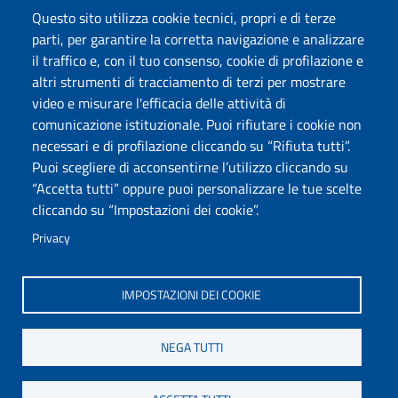
Studenti con disabilità e DSA
Questo sito utilizza cookie tecnici, propri e di terze
Crediti icone
HELPDESK: sba@uniss.it
parti, per garantire la corretta navigazione e analizzare
PEC SBA: sba@pec.uniss.it
il traffico e, con il tuo consenso, cookie di profilazione e
WEB SBA: websba@uniss.it
altri strumenti di tracciamento di terzi per mostrare
video e misurare l'efficacia delle attività di
comunicazione istituzionale. Puoi rifiutare i cookie non
Università degli Studi di Sassari
necessari e di profilazione cliccando su “Rifiuta tutti”.
Piazza Università 21, Sassari
Puoi scegliere di acconsentirne l’utilizzo cliccando su
Tel.: 800 882994 (Orientamento studenti)
“Accetta tutti” oppure puoi personalizzare le tue scelte
RETTORE:
rettore@uniss.it
cliccando su “Impostazioni dei cookie”.
PEC:
protocollo@pec.uniss.it
URP:
urp@uniss.it
Privacy
WEB:
redazioneweb@uniss.it
P.I. 00196350904 –
pagoPA®
IMPOSTAZIONI DEI COOKIE
NEGA TUTTI