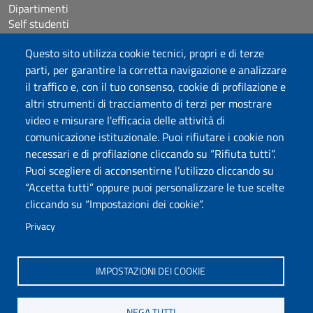
Dipartimenti
Self studenti
Studenti con disabilità e DSA
Questo sito utilizza cookie tecnici, propri e di terze
Crediti icone
HELPDESK: sba@uniss.it
parti, per garantire la corretta navigazione e analizzare
PEC SBA: sba@pec.uniss.it
il traffico e, con il tuo consenso, cookie di profilazione e
WEB SBA: websba@uniss.it
altri strumenti di tracciamento di terzi per mostrare
video e misurare l'efficacia delle attività di
comunicazione istituzionale. Puoi rifiutare i cookie non
Università degli Studi di Sassari
necessari e di profilazione cliccando su “Rifiuta tutti”.
Piazza Università 21, Sassari
Puoi scegliere di acconsentirne l’utilizzo cliccando su
Tel.: 800 882994 (Orientamento studenti)
“Accetta tutti” oppure puoi personalizzare le tue scelte
RETTORE:
rettore@uniss.it
cliccando su “Impostazioni dei cookie”.
PEC:
protocollo@pec.uniss.it
URP:
urp@uniss.it
Privacy
WEB:
redazioneweb@uniss.it
P.I. 00196350904 –
pagoPA®
IMPOSTAZIONI DEI COOKIE
NEGA TUTTI