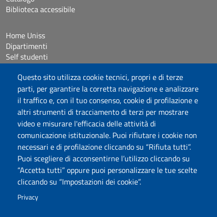
Biblioteca accessibile
Home Uniss
Dipartimenti
Self studenti
Studenti con disabilità e DSA
Questo sito utilizza cookie tecnici, propri e di terze
Crediti icone
HELPDESK: sba@uniss.it
parti, per garantire la corretta navigazione e analizzare
PEC SBA: sba@pec.uniss.it
il traffico e, con il tuo consenso, cookie di profilazione e
WEB SBA: websba@uniss.it
altri strumenti di tracciamento di terzi per mostrare
video e misurare l'efficacia delle attività di
comunicazione istituzionale. Puoi rifiutare i cookie non
Università degli Studi di Sassari
necessari e di profilazione cliccando su “Rifiuta tutti”.
Piazza Università 21, Sassari
Puoi scegliere di acconsentirne l’utilizzo cliccando su
Tel.: 800 882994 (Orientamento studenti)
“Accetta tutti” oppure puoi personalizzare le tue scelte
RETTORE:
rettore@uniss.it
cliccando su “Impostazioni dei cookie”.
PEC:
protocollo@pec.uniss.it
URP:
urp@uniss.it
Privacy
WEB:
redazioneweb@uniss.it