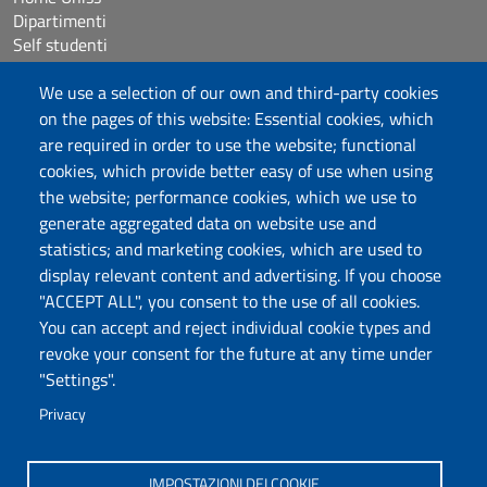
Dipartimenti
Self studenti
Studenti con disabilità e DSA
Crediti icone
We use a selection of our own and third-party cookies
HELPDESK: sba@uniss.it
on the pages of this website: Essential cookies, which
PEC SBA: sba@pec.uniss.it
are required in order to use the website; functional
WEB SBA: websba@uniss.it
cookies, which provide better easy of use when using
the website; performance cookies, which we use to
generate aggregated data on website use and
Università degli Studi di Sassari
statistics; and marketing cookies, which are used to
Piazza Università 21, Sassari
display relevant content and advertising. If you choose
Tel.: 800 882994 (Orientamento studenti)
"ACCEPT ALL", you consent to the use of all cookies.
RETTORE:
rettore@uniss.it
You can accept and reject individual cookie types and
PEC:
protocollo@pec.uniss.it
revoke your consent for the future at any time under
URP:
urp@uniss.it
"Settings".
WEB:
redazioneweb@uniss.it
P.I. 00196350904 –
pagoPA®
Privacy
IMPOSTAZIONI DEI COOKIE