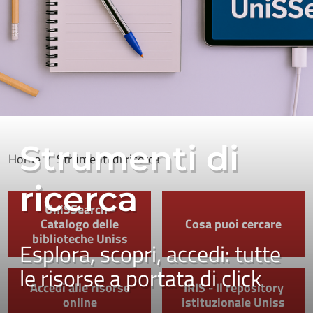
Strumenti di
Home
Strumenti di ricerca
ricerca
UniSSearch -
Catalogo delle
Cosa puoi cercare
biblioteche Uniss
Esplora, scopri, accedi: tutte
le risorse a portata di click
Accedi alle risorse
IRIS - Il repository
online
istituzionale Uniss